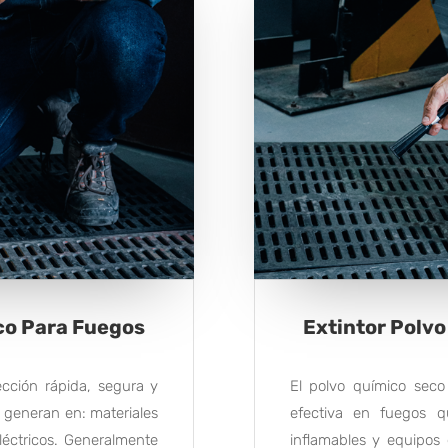
co Para Fuegos
Extintor Polv
cción rápida, segura y
El polvo químico seco
 generan en: materiales
efectiva en fuegos q
eléctricos. Generalmente
inflamables y equipos 