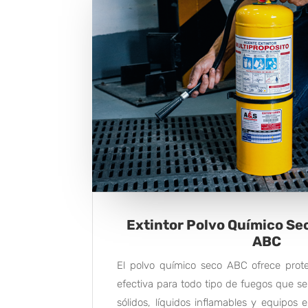
Extintor Polvo Químico Se
ABC
El polvo químico seco ABC ofrece prote
efectiva para todo tipo de fuegos que se
sólidos, líquidos inflamables y equipos 