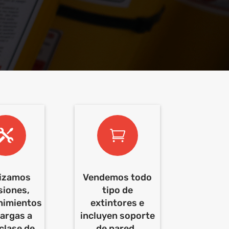


lizamos
Vendemos todo
siones,
tipo de
nimientos
extintores e
cargas a
incluyen soporte
clase de
de pared ,