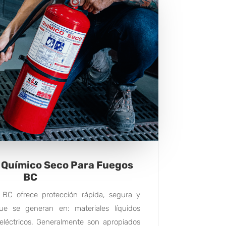
o Químico Seco Para Fuegos
BC
 BC ofrece protección rápida, segura y
ue se generan en: materiales líquidos
eléctricos. Generalmente son apropiados