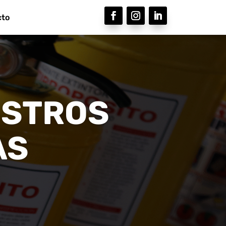
cto
ISTROS
AS