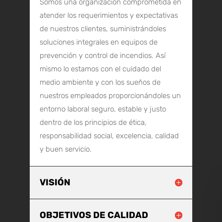
Somos una organización comprometida en
atender los requerimientos y expectativas
de nuestros clientes, suministrándoles
soluciones integrales en equipos de
prevención y control de incendios. Así
mismo lo estamos con el cuidado del
medio ambiente y con los sueños de
nuestros empleados proporcionándoles un
entorno laboral seguro, estable y justo
dentro de los principios de ética,
responsabilidad social, excelencia, calidad
y buen servicio.
VISIÓN
OBJETIVOS DE CALIDAD