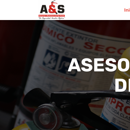
In
ASESO
D