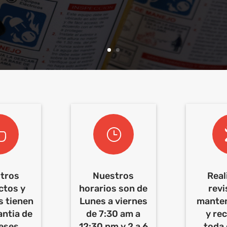

}
tros
Nuestros
Rea
ctos y
horarios son de
revi
s tienen
Lunes a viernes
mante
antia de
de 7:30 am a
y re
eses
12:30 pm y 2 a 6
toda 