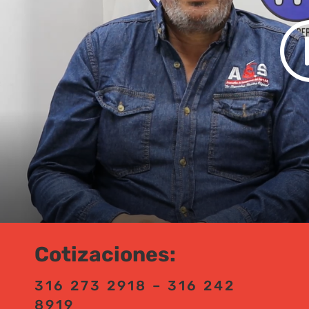
Cotizaciones:
316 273 2918 – 316 242
8919